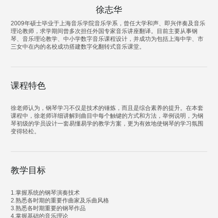
徐志华
2009年硕士毕业于上海音乐学院音乐学系，曾任大学和声、即兴伴奏及音乐
理论教师，求学期间曾多次担任外国专家音乐讲座翻译。目前主要从事钢
琴、音乐理论教学、中小学数字音乐课程设计，并成功为包括上海中学、市
三女中在内的名校成功搭建数字化翻转式音乐课堂。
课程特色
徐老师认为，钢琴学习不仅是技术的锤炼，而且是综合素养的提升。在本套
课程中，徐老师详细讲解到曲目中每个触键的方式和方法，举例说明，为钢
琴初级的学员设计一套易懂易学的教学方案，更为有效地使钢琴的学习氛围
变得轻松。
教学目标
1.掌握系统的钢琴演奏技术
2.熟悉各时期的重要作曲家及乐曲风格
3.熟悉各时期重要的钢琴作品
4.掌握基础的音乐理论