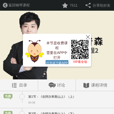
返回钢琴课程
7511
分享给好友
本节是收费课
程
需要在APP中
打开
VIP看全场
打开或下载APP
目录
讨论
课程详情
第1节：《在阿尔卑斯山上》（上）
04:38
第2节：《在阿尔卑斯山上》（下）